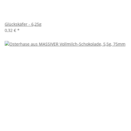
Glückskäfer - 6,25g
0,32 €
*