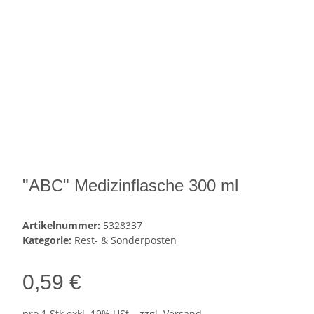
"ABC" Medizinflasche 300 ml
Artikelnummer:
5328337
Kategorie:
Rest- & Sonderposten
0,59 €
pro 1 Stk
exkl. 19% USt. , zzgl.
Versand