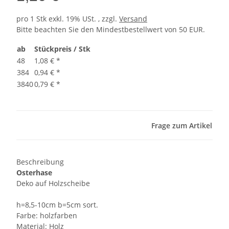
pro 1 Stk
exkl. 19% USt. , zzgl.
Versand
Bitte beachten Sie den Mindestbestellwert von 50 EUR.
ab
Stückpreis / Stk
48
1,08 €
*
384
0,94 €
*
3840
0,79 €
*
Frage zum Artikel
Beschreibung
Osterhase
Deko auf Holzscheibe
h=8,5-10cm b=5cm sort.
Farbe: holzfarben
Material: Holz