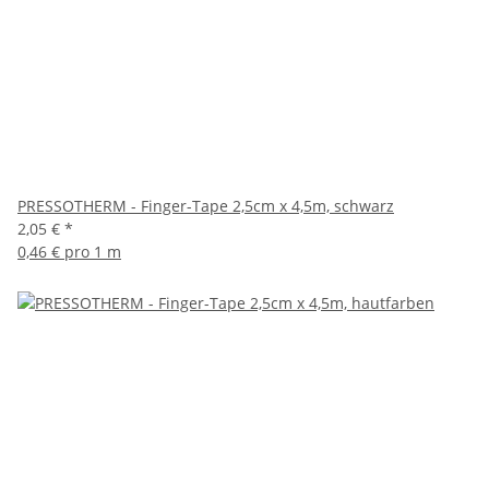
PRESSOTHERM - Finger-Tape 2,5cm x 4,5m, schwarz
2,05 €
*
0,46 € pro 1 m