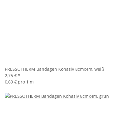
PRESSOTHERM Bandagen Kohäsiv 8cmx4m, weiß
2,75 €
*
0,69 € pro 1 m