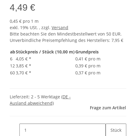
4,49 €
0,45 € pro 1 m
exkl. 19% USt. , zzgl.
Versand
Bitte beachten Sie den Mindestbestellwert von 50 EUR.
Unverbindliche Preisempfehlung des Herstellers
:
7,95 €
ab
Stückpreis / Stück (10,00 m)
Grundpreis
6
4,05 €
*
0,41 € pro m
12
3,85 €
*
0,39 € pro m
60
3,70 €
*
0,37 € pro m
Lieferzeit:
2 - 5 Werktage
(DE -
Ausland abweichend)
Frage zum Artikel
Stück