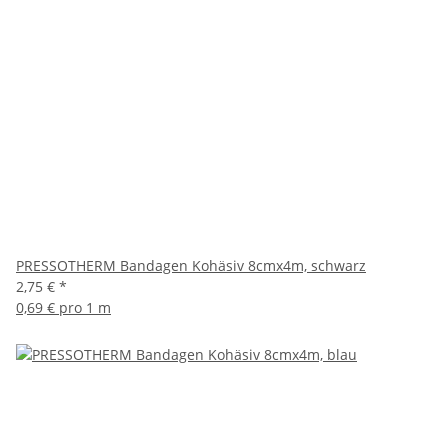
PRESSOTHERM Bandagen Kohäsiv 8cmx4m, schwarz
2,75 €
*
0,69 € pro 1 m